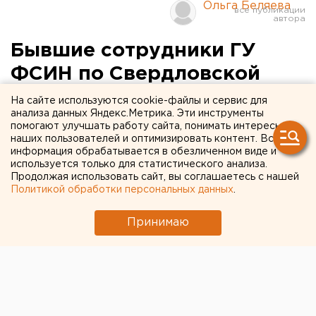
Ольга Беляева
Бывшие сотрудники ГУ
ФСИН по Свердловской
области незаконно
На сайте используются cookie-файлы и сервис для
анализа данных Яндекс.Метрика. Эти инструменты
получали пособие по
помогают улучшать работу сайта, понимать интересы
наших пользователей и оптимизировать контент. Вся
инвалидности
информация обрабатывается в обезличенном виде и
используется только для статистического анализа.
Екатеринбург. Бывшие сотрудники ГУ ФСИН по
Продолжая использовать сайт, вы соглашаетесь с нашей
Политикой обработки персональных данных
.
Свердловской области незаконно получили
около семи миллионов рублей, сообщили
Принимаю
агентству ЕАН в пресс-службе управления
Генпрокуратуры РФ в УрФО.
Екатеринбург. Бывшие сотрудники ГУ ФСИН по
Свердловской области незаконно получили около
семи миллионов рублей, сообщили агентству ЕАН в