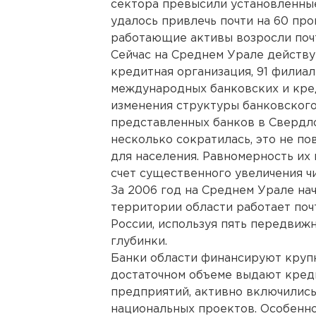
сектора превысили установленные
удалось привлечь почти на 60 пр
работающие активы возросли почт
Сейчас на Среднем Урале действу
кредитная организация, 91 филиал
международных банковских и кред
изменения структуры банковского
представленных банков в Свердло
несколько сократилась, это не по
для населения. Равномерность их
счет существенного увеличения ч
За 2006 год на Среднем Урале нач
территории области работает почт
России, используя пять передвиж
глубинки.
Банки области финансируют круп
достаточном объеме выдают кред
предприятий, активно включилис
национальных проектов. Особенн