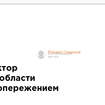
Михаил Смирнов
ктор
области
 опережением