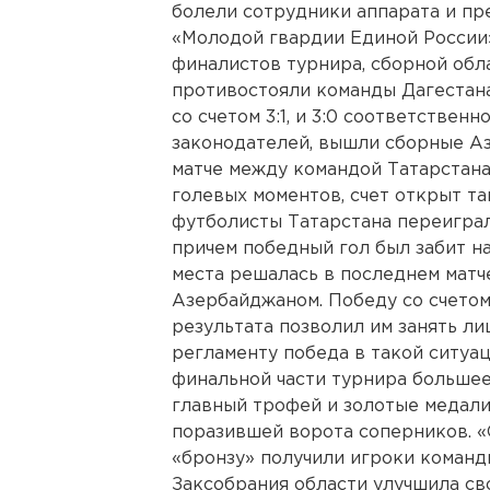
болели сотрудники аппарата и пр
«Молодой гвардии Единой России»
финалистов турнира, сборной обл
противостояли команды Дагестана
со счетом 3:1, и 3:0 соответственн
законодателей, вышли сборные Аз
матче между командой Татарстана
голевых моментов, счет открыт так
футболисты Татарстана переиграл
причем победный гол был забит н
места решалась в последнем матче
Азербайджаном. Победу со счетом 
результата позволил им занять ли
регламенту победа в такой ситуа
финальной части турнира большее
главный трофей и золотые медали
поразившей ворота соперников. «С
«бронзу» получили игроки команд
Заксобрания области улучшила св