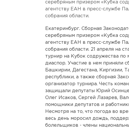
серебряным призером «Кубка сод
агентству ЕАН в пресс-службе П
собрания области.
Екатеринбург. Сборная Законодат
серебряным призером «Кубка сод
агентству ЕАН в пресс-службе П
собрания области. 21 апреля на 
турнир на Кубок содружества по 
диаспор. Участие в нем приняли 
Башкирии, Дагестана, Киргизии, Т
республики, а также сборная Закс
организатор турнира. Честь кома
защищали депутаты Юрий Осинцев
Олег Исаков, Сергей Лазарев, Ва
помощники депутатов и работники
Несмотря на то, что погода во вр
весь день моросил дождь, подде
болельщиков - члены национальны