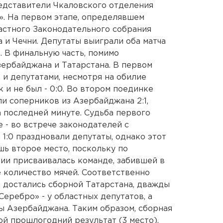
едставители Чкаловского отделения
. На первом этапе, определявшем
астного Законодательного собрания
 и Чечни. Депутаты выиграли оба матча
о. В финальную часть, помимо
ербайджана и Татарстана. В первом
 и депутатами, несмотря на обилие
 и не был - 0:0. Во втором поединке
и соперников из Азербайджана 2:1,
а последней минуте. Судьба первого
 - во встрече законодателей с
1:0 праздновали депутаты, однако этот
шь второе место, поскольку по
ции присваивалась команде, забившей в
 количество мячей. Соответственно
 достались сборной Татарстана, дважды
еребро» - у областных депутатов, а
ы Азербайджана. Таким образом, сборная
ой прошлогодний результат (3 место).