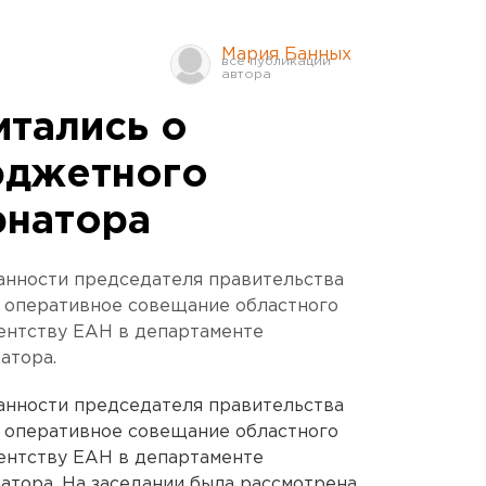
Мария Банных
итались о
юджетного
рнатора
анности председателя правительства
а оперативное совещание областного
ентству ЕАН в департаменте
атора.
анности председателя правительства
а оперативное совещание областного
ентству ЕАН в департаменте
атора. На заседании была рассмотрена