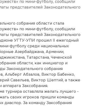
ружеств» по мини-футболу, сообщили
алаты представителей Законодательного
ельного собрания области стала
ружеств» по мини-футболу, сообщили
алаты представителей Законодательного
стадионе УГТУ-УПИ прошел II ежегодный
мини-футболу среди национальных
сборные Азербайджана, Армении,
аджикистана, Татарстана, Чеченской
обрания области, как инициатор и
нды Законодательного собрания
, Альберт Абзалов, Виктор Бабенко,
лерий Савельев, Виктор Шептий, а также
 аппарата Заксобрания.
емя турнира оставляла желать лучшего -
ржать своих игроков пришли команды
х диаспор. За команду Заксобрания