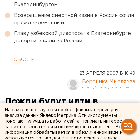
Екатеринбургом
Возвращение смертной казни в России сочли
преждевременным
Главу узбекской диаспоры в Екатеринбурге
депортировали из России
← НОВОСТИ
23 АПРЕЛЯ 2007 В 16:49
Вероника Мысляева
Дожди будут идти в
Екатеринбурге вплоть до
На сайте используются cookie-файлы и сервис для
анализа данных Яндекс.Метрика. Эти инструменты
майских праздников
помогают улучшать работу сайта, понимать интересы
наших пользователей и оптимизировать контент. Вся
информация обрабатывается в обезличенном виде и
Екатеринбург. Небольшие дожди будут идти в
используется только для статистического анализа.