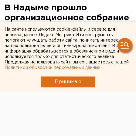
В Надыме прошло
организационное собрание
молодежи партии
На сайте используются cookie-файлы и сервис для
анализа данных Яндекс.Метрика. Эти инструменты
«Справедливая Россия»
помогают улучшать работу сайта, понимать интересы
наших пользователей и оптимизировать контент. Вся
информация обрабатывается в обезличенном виде и
Надым, Ямало-Ненецкий автономный округ.
используется только для статистического анализа.
Продолжая использовать сайт, вы соглашаетесь с нашей
Надым, Ямало-Ненецкий автономный округ. В
Политикой обработки персональных данных
.
Надыме прошло организационное собрание,
основной целью которого была вначале ликвидация,
Принимаю
а затем фактическое объединение молодежи,
представляющей слившиеся в «Справедливую
Россию» политические партии «Родина», «Партия
пенсионеров» и «Партию жизни» в новое движение
под названием «Победа».
Как передает корреспондент ЕАН, региональное
отделение приняло программу общественного