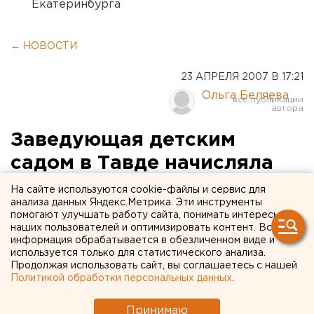
Екатеринбурга
← НОВОСТИ
23 АПРЕЛЯ 2007 В 17:21
Ольга Беляева
Заведующая детским
садом в Тавде начисляла
зарплату
На сайте используются cookie-файлы и сервис для
анализа данных Яндекс.Метрика. Эти инструменты
несуществующему
помогают улучшать работу сайта, понимать интересы
наших пользователей и оптимизировать контент. Вся
дворнику
информация обрабатывается в обезличенном виде и
используется только для статистического анализа.
Тавда. Тавдинская городская прокуратура
Продолжая использовать сайт, вы соглашаетесь с нашей
Политикой обработки персональных данных
.
расследует уголовное дело в отношении
заведующей детского сада, сообщили агентству
Принимаю