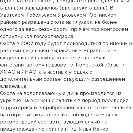
(один за сезон охоты), самцов тетерева (две штуки
в день) и вальдшнепов (две штуки в день). В
Уватском, Тобольском, Ярковском, Юргинском
районах разрешена охота на глухаря, не более
одного за весь сезон охоты, причем под контролем
сотрудников госохотнадзора.
Охота в 2007 году будет производиться по именным
разовым лицензиям выдаваемым Управлением
федеральной службы по ветеринарному и
фитосанитарному надзору по Тюменской области,
ХМАО и ЯНАО, а в частных угодьях с
дополнительным соответствующим разрешением
владельца.
Охота на водоплавающую дичь производится из
укрытия, на временно залитых в период половодья
территориях и в прибрежной зоне озер без заплыва
на открытые акватории, и с соблюдением всех
рекомендаций соответствующих служб по
предупреждению гриппа птиц. Илья Ненко,