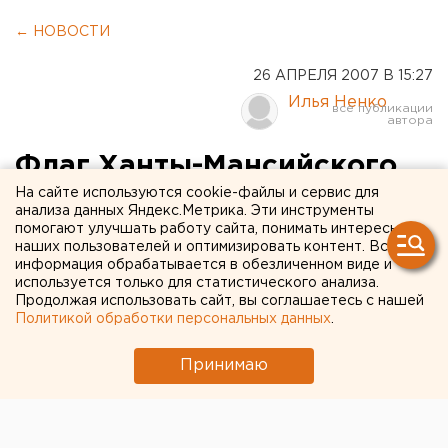
← НОВОСТИ
26 АПРЕЛЯ 2007 В 15:27
Илья Ненко
Флаг Ханты-Мансийского
автономного округа
На сайте используются cookie-файлы и сервис для
анализа данных Яндекс.Метрика. Эти инструменты
водружен на Северном
помогают улучшать работу сайта, понимать интересы
наших пользователей и оптимизировать контент. Вся
Полюсе
информация обрабатывается в обезличенном виде и
используется только для статистического анализа.
Продолжая использовать сайт, вы соглашаетесь с нашей
Ханты-Мансийский автономный округ.
Политикой обработки персональных данных
.
Ханты-Мансийский автономный округ. Флаг Ханты-
Принимаю
Мансийского автономного округа водружен на
Северном Полюсе, сообщили агентству ЕАН в
пресс-службе администрации округа. Участники