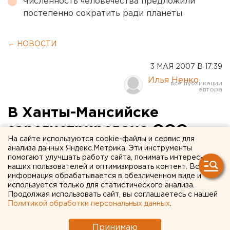
Численность человечества предложили
постепенно сократить ради планеты
← НОВОСТИ
3 МАЯ 2007 В 17:39
Илья Ненко
В Ханты-Мансийске
зарегистрировано ООО
На сайте используются cookie-файлы и сервис для
«Югра – Новая генерация -
анализа данных Яндекс.Метрика. Эти инструменты
помогают улучшать работу сайта, понимать интересы
Северная»
наших пользователей и оптимизировать контент. Вся
информация обрабатывается в обезличенном виде и
используется только для статистического анализа.
Ханты-Мансийск. В Ханты-Мансийске
Продолжая использовать сайт, вы соглашаетесь с нашей
зарегистрировано Общество с ограниченной
Политикой обработки персональных данных
.
ответственностью «Югра – Новая генерация -
Северная», дочерняя компания ООО
Принимаю