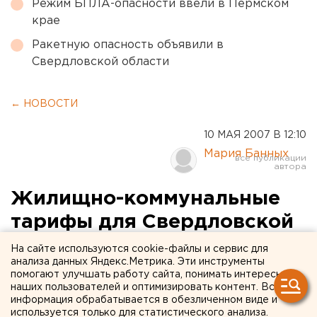
Режим БПЛА-опасности ввели в Пермском
крае
Ракетную опасность объявили в
Свердловской области
← НОВОСТИ
10 МАЯ 2007 В 12:10
Мария Банных
Жилищно-коммунальные
тарифы для Свердловской
области на 2008 год
На сайте используются cookie-файлы и сервис для
анализа данных Яндекс.Метрика. Эти инструменты
начинают подсчитывать
помогают улучшать работу сайта, понимать интересы
наших пользователей и оптимизировать контент. Вся
уже сейчас
информация обрабатывается в обезличенном виде и
используется только для статистического анализа.