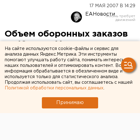
17 МАЯ 2007 В 14:29
ЕАНовости
Объем оборонных заказов
на Южном Урале
На сайте используются cookie-файлы и сервис для
увеличивается
анализа данных Яндекс.Метрика. Эти инструменты
помогают улучшать работу сайта, понимать интересы
наших пользователей и оптимизировать контент. Вся
Челябинск. В два с половиной раза увеличился
информация обрабатывается в обезличенном виде и
объем военных заказов на оборонно-
используется только для статистического анализа.
Продолжая использовать сайт, вы соглашаетесь с нашей
промышленных предприятиях Челябинской
Политикой обработки персональных данных
.
области по сравнению с 2006 годом, сообщили
агентству ЕАН в пресс-службе губернатора.
Принимаю
Челябинск. В два с половиной раза увеличился
объем военных заказов на оборонно-промышленных
предприятиях Челябинской области по сравнению с
2006 годом, сообщили агентству ЕАН в пресс-