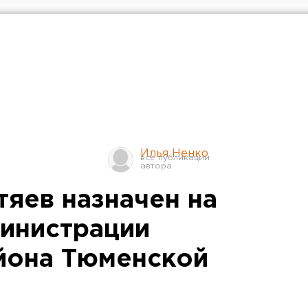
Илья Ненко
тяев назначен на
министрации
йона Тюменской