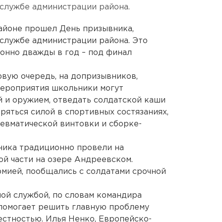
службе администрации района.
айоне прошел День призывника,
службе администрации района. Это
онно дважды в год – под финал
рвую очередь, на допризывников,
 мероприятия школьники могут
й и оружием, отведать солдатской каши
ряться силой в спортивных состязаниях,
невматической винтовки и сборке-
ика традиционно провели на
й части на озере Андреевском.
мией, пообщались с солдатами срочной
ной службой, по словам командира
 помогает решить главную проблему
естностью. Илья Ненко, Европейско-