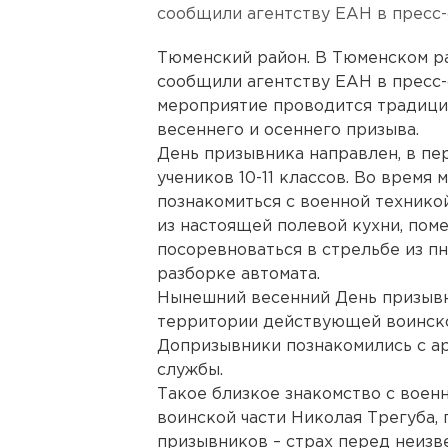
сообщили агентству ЕАН в пресс-
Тюменский район. В Тюменском р
сообщили агентству ЕАН в пресс-
мероприятие проводится традици
весеннего и осеннего призыва.
День призывника направлен, в пе
учеников 10-11 классов. Во время
познакомиться с военной технико
из настоящей полевой кухни, поме
посоревноваться в стрельбе из п
разборке автомата.
Нынешний весенний День призывн
территории действующей воинско
Допризывники познакомились с ар
службы.
Такое близкое знакомство с воен
воинской части Николая Трегуба,
призывников – страх перед неизв