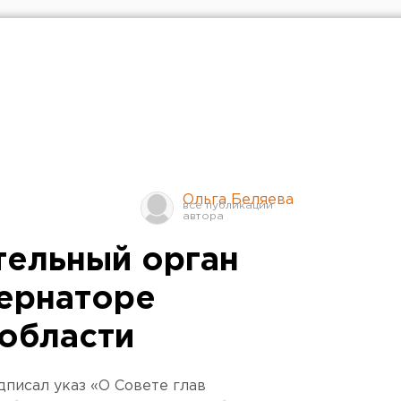
Ольга Беляева
ельный орган
бернаторе
области
дписал указ «О Совете глав