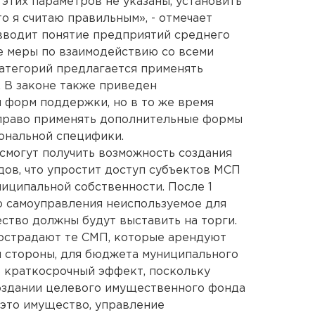
этих параметров не указаны, установить
то я считаю правильным», - отмечает
вводит понятие предприятий среднего
е меры по взаимодействию со всеми
категорий предлагается применять
 В законе также приведен
 форм поддержки, но в то же время
право применять дополнительные формы
иональной специфики.
 смогут получить возможность создания
ов, что упростит доступ субъектов МСП
иципальной собственности. После 1
о самоуправления неиспользуемое для
тво должны будут выставить на торги.
 пострадают те СМП, которые арендуют
й стороны, для бюджета муниципального
 краткосрочный эффект, поскольку
создании целевого имущественного фонда
 это имущество, управление