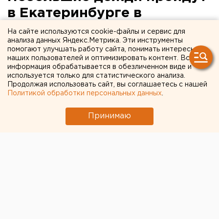
в Екатеринбурге в
ближайшие дни
На сайте используются cookie-файлы и сервис для
анализа данных Яндекс.Метрика. Эти инструменты
помогают улучшать работу сайта, понимать интересы
Екатеринбург. Небольшие дожди пройдут в
наших пользователей и оптимизировать контент. Вся
Екатеринбурге сегодня и завтра, сообщили
информация обрабатывается в обезличенном виде и
агентству ЕАН в гидрометцентре России.
используется только для статистического анализа.
Продолжая использовать сайт, вы соглашаетесь с нашей
Политикой обработки персональных данных
.
Екатеринбург. Небольшие дожди пройдут в
Екатеринбурге сегодня и завтра, сообщили
Принимаю
агентству ЕАН в гидрометцентре России. 24 и 25
мая в городе ожидается переменная облачность и
небольшой дождь. Температура воздуха достигнет
плюс 18-20 градусов, а ночью столбик термометра
опустится до 6-12 градусов тепла. По
предварительным прогнозам, теплая солнечная
погода ожидается в ближайшие выходные. Так, в
воскресенье температура воздуха днем составит
плюс 27 градусов, а в понедельник снова могут