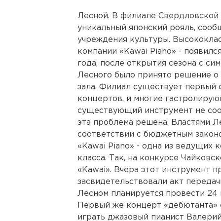
Лесной. В филиале Свердловской
уникальный японский рояль, сооб
учреждения культуры. Высококлас
компании «Kawai Piano» - появилс
года, после открытия сезона с с
Лесного было принято решение о 
зала. Филиал существует первый с
концертов, и многие гастролирую
существующий инструмент не соот
эта проблема решена. Властями Л
соответствии с бюджетным закон
«Kawai Piano» - одна из ведущих
класса. Так, на конкурсе Чайковс
«Kawai». Вчера этот инструмент 
засвидетельствовали акт переда
Лесном планируется провести 24 
Первый же концерт «дебютанта» с
играть джазовый пианист Валерий