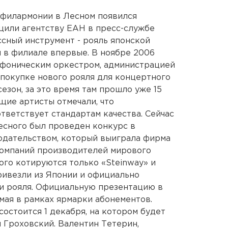
 филармонии в Лесном появился
щили агентству ЕАН в пресс-службе
сный инструмент - рояль японской
я в филиале впервые. В ноябре 2006
имфоническим оркестром, администрацией
покупке нового рояля для концертного
езон, за это время там прошло уже 15
щие артисты отмечали, что
ветствует стандартам качества. Сейчас
есного был проведен конкурс в
одательством, который выиграла фирма
 компаний производителей мирового
кого котируются только «Steinway» и
привезли из Японии и официально
чи рояля. Официальную презентацию в
мая в рамках ярмарки абонементов.
остоится 1 декабря, на котором будет
 Гроховский. Валентин Тетерин,