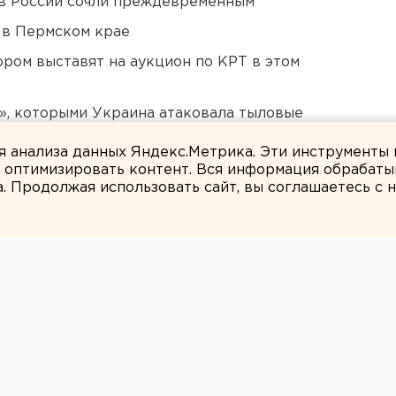
в России сочли преждевременным
 в Пермском крае
ором выставят на аукцион по КРТ в этом
», которыми Украина атаковала тыловые
ля анализа данных Яндекс.Метрика. Эти инструменты
и оптимизировать контент. Вся информация обрабаты
а. Продолжая использовать сайт, вы соглашаетесь с
Валентин Тетерин
ет праздничное
ю защиты детей