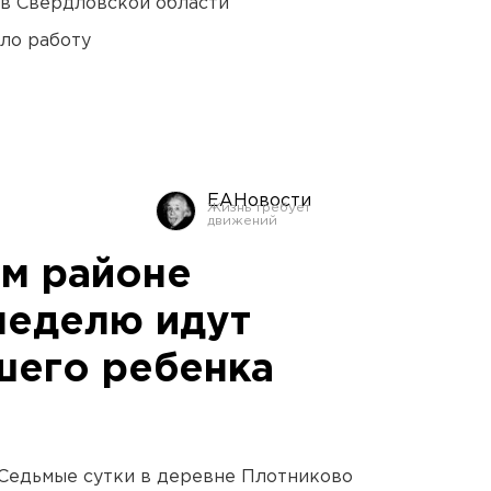
 в Свердловской области
ло работу
ЕАНовости
м районе
неделю идут
шего ребенка
 Седьмые сутки в деревне Плотниково