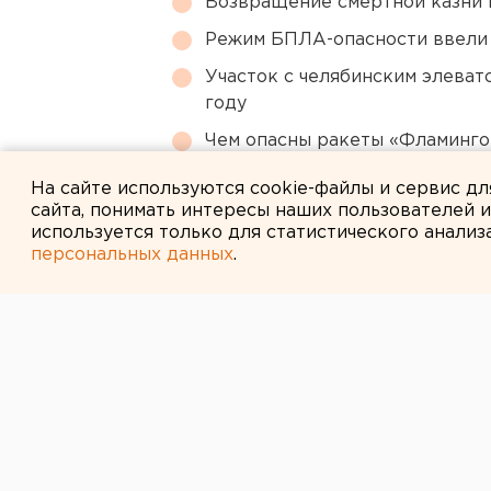
Возвращение смертной казни 
Режим БПЛА-опасности ввели
Участок с челябинским элеват
году
Чем опасны ракеты «Фламинго
регионы РФ
На сайте используются cookie-файлы и сервис д
сайта, понимать интересы наших пользователей 
используется только для статистического анализ
персональных данных
.
← НОВОСТИ
24 МАЯ 2007 В 11:59
В ЦПКиО пройд
гуляние ко Дн