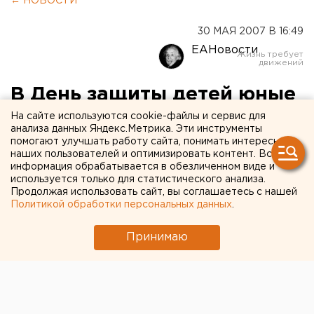
← НОВОСТИ
30 МАЯ 2007 В 16:49
ЕАНовости
В День защиты детей юные
рыболовы скрестят удочки
На сайте используются cookie-файлы и сервис для
анализа данных Яндекс.Метрика. Эти инструменты
помогают улучшать работу сайта, понимать интересы
Екатеринбург. В Международный день защиты
наших пользователей и оптимизировать контент. Вся
информация обрабатывается в обезличенном виде и
детей на Калиновском разрезе пройдет
используется только для статистического анализа.
праздник для юных рыболовов «Ай, да рыбалка»,
Продолжая использовать сайт, вы соглашаетесь с нашей
сообщили агентству ЕАН в Лиге Уральских
Политикой обработки персональных данных
.
рыболовов.
Принимаю
Екатеринбург. В Международный день защиты
детей на Калиновском разрезе пройдет праздник
для юных рыболовов «Ай, да рыбалка», сообщили
агентству ЕАН в Лиге Уральских рыболовов.