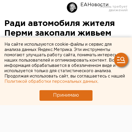
ЕАНовости
Ради автомобиля жителя
Перми закопали живьем
На сайте используются cookie-файлы и сервис для
Пермь. Сцену из популярного фильма «Белое
анализа данных Яндекс.Метрика. Эти инструменты
солнце пустыни» увидели садоводы на одном из
помогают улучшать работу сайта, понимать интересы
наших пользователей и оптимизировать контент. Вся
заброшенных участков, сообщили агентству ЕАН
информация обрабатывается в обезличенном виде и
в пресс-службе ГУВД Пермского края.
используется только для статистического анализа.
Продолжая использовать сайт, вы соглашаетесь с нашей
Пермь. Сцену из популярного фильма «Белое солнце
Политикой обработки персональных данных
.
пустыни» увидели садоводы на одном из
Принимаю
заброшенных участков, сообщили агентству ЕАН в
пресс-службе ГУВД Пермского края. Около часу
ночи трое преступников привезли 18-летнего парня
на заброшенный дачный участок в
Орджоникидзевском районе Перми. Злодеи
закопали свою жертву по шею в землю и