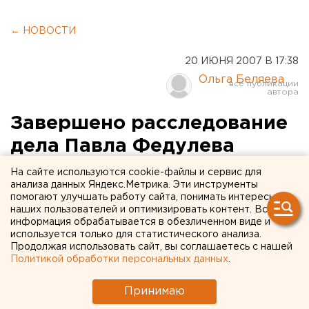
← НОВОСТИ
20 ИЮНЯ 2007 В 17:38
Ольга Беляева
Завершено расследование
дела Павла Федулева
На сайте используются cookie-файлы и сервис для
Екатеринбург. Завершено расследование по
анализа данных Яндекс.Метрика. Эти инструменты
уголовному делу в отношении Павла Федулева,
помогают улучшать работу сайта, понимать интересы
наших пользователей и оптимизировать контент. Вся
сообщили агентству ЕАН в управлении
информация обрабатывается в обезличенном виде и
Генпрокуратуры РФ в УрФО.
используется только для статистического анализа.
Продолжая использовать сайт, вы соглашаетесь с нашей
Екатеринбург. Завершено расследование по
Политикой обработки персональных данных
.
уголовному делу в отношении Павла Федулева,
Принимаю
сообщили агентству ЕАН в управлении