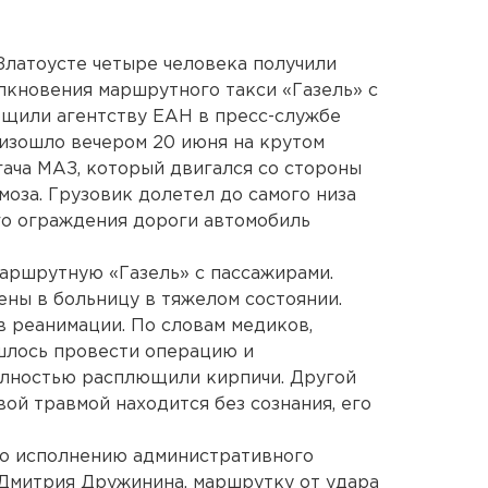
 Златоусте четыре человека получили
лкновения маршрутного такси «Газель» с
бщили агентству ЕАН в пресс-службе
изошло вечером 20 июня на крутом
гача МАЗ, который двигался со стороны
моза. Грузовик долетел до самого низа
го ограждения дороги автомобиль
аршрутную «Газель» с пассажирами.
ны в больницу в тяжелом состоянии.
в реанимации. По словам медиков,
шлось провести операцию и
олностью расплющили кирпичи. Другой
ой травмой находится без сознания, его
по исполнению административного
Дмитрия Дружинина, маршрутку от удара