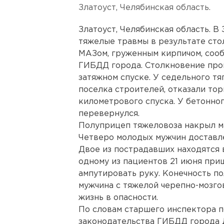
Златоуст, Челябинская область.
Златоуст, Челябинская область. В
тяжелые травмы в результате сто
МАЗом, груженным кирпичом, соо
ГИБДД города. Столкновение про
затяжном спуске. У седельного тя
поселка строителей, отказали тор
километрового спуска. У бетонно
перевернулся.
Полуприцеп тяжеловоза накрыл м
Четверо молодых мужчин доставле
Двое из пострадавших находятся 
одному из пациентов 21 июня при
ампутировать руку. Конечность п
мужчина с тяжелой черепно-мозгов
жизнь в опасности.
По словам старшего инспектора 
законодательства ГИБДД города 