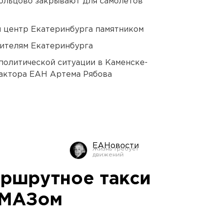
ольцово закрывают для самолетов
й центр Екатеринбурга памятником
ителям Екатеринбурга
политической ситуации в Каменске-
актора ЕАН Артема Рябова
ЕАНовости
аршрутное такси
 МАЗом