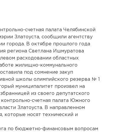
онтрольно-счетная палата Челябинской
мэрии Златоуста, сообщили агентству
и города. В октябре прошлого года
ния региона Светлана Ишмуратова
елевом расходовании областных
работе жилищно-коммунального
поставила под сомнение закуп
тивной школы олимпийского резерва № 1
торый муниципалитет произвел на
збранницей из своего депутатского
е контрольно-счетная палата Южного
власти Златоуста. В направленном
, которые носят технический и
руга по бюджетно-финансовым вопросам