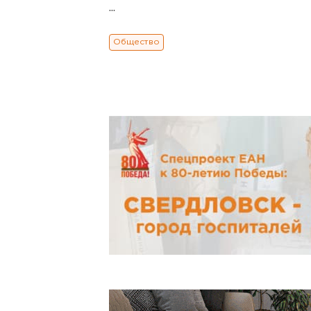
...
Общество