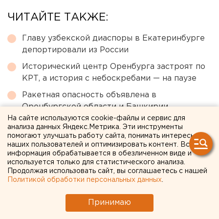
ЧИТАЙТЕ ТАКЖЕ:
Главу узбекской диаспоры в Екатеринбурге
депортировали из России
Исторический центр Оренбурга застроят по
КРТ, а история с небоскребами — на паузе
Ракетная опасность объявлена в
Оренбургской области и Башкирии
На сайте используются cookie-файлы и сервис для
Федеральные компании не могут найти в
анализа данных Яндекс.Метрика. Эти инструменты
Екатеринбурге земли под апартаменты
помогают улучшать работу сайта, понимать интересы
наших пользователей и оптимизировать контент. Вся
МИД призвал россиян готовиться к затяжной
информация обрабатывается в обезличенном виде и
используется только для статистического анализа.
войне
Продолжая использовать сайт, вы соглашаетесь с нашей
Политикой обработки персональных данных
.
← НОВОСТИ
Принимаю
26 ИЮНЯ 2007 В 17:28