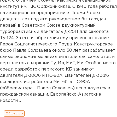
году. С отличием окончил Рыбинский авиационный
институт им. Г.К. Орджоникидзе. С 1940 года работал
на авиационном предприятии в Перми. Через
двадцать лет под его руководством был создан
первый в Советском Союзе двухконтурный
турбореактивный двигатель Д-20П для самолета
Ту-124. За его изобретения ему присвоено звание
Героя Социалистического Труда. Конструкторское
бюро Павла Соловьева около 50 лет разрабатывает
самые экономичные авиадвигатели для самолетов и
вертолетов с марками Ту, Ил, МиГ, Ми. Особое место
среди разработок пермского КБ занимают
двигатели Д-30Ф6 и ПС-90А. Двигателем Д-30Ф6
оснащены истребители МиГ-31, а ПС-90А
(аббревиатура – Павел Соловьев) используются в
гражданской авиации. Европейско-Азиатские
новости....
Общество