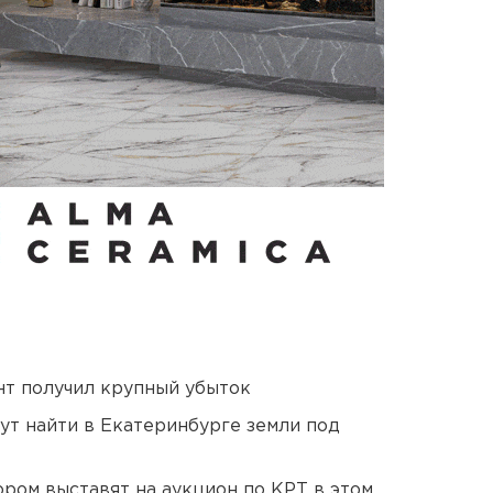
нт получил крупный убыток
ут найти в Екатеринбурге земли под
ором выставят на аукцион по КРТ в этом