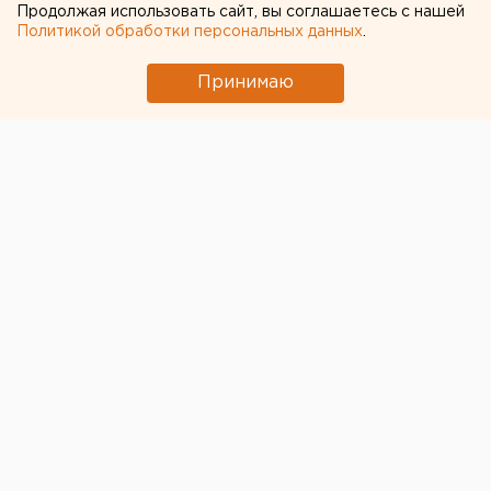
Продолжая использовать сайт, вы соглашаетесь с нашей
Политикой обработки персональных данных
.
Нижний Тагил. Более 200 ведущих предприятий
из 27 регионов России уже заключили договоры
Принимаю
на участие в IV международной выставка
технических средств обороны и защиты
«Оборона и защита -2007», сообщили агентству
ЕАН в министерстве промышлен
Нижний Тагил. Более 200 ведущих предприятий из
27 регионов России уже заключили договоры на
участие в IV международной выставка технических
средств обороны и защиты «Оборона и защита
-2007», сообщили агентству ЕАН в министерстве
промышленности, энергетики и науки области.
Напомним, выставка будет проходить с 11 по 14 июля
на полигоне Нижнетагильского института испытания
металлов.
Кроме того, в Нижний Тагил приедут представители
более 20 иностранных государств: США, Китая,