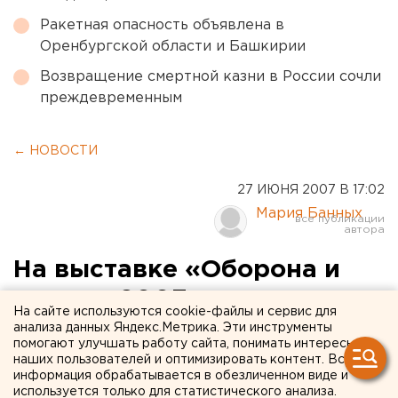
Ракетная опасность объявлена в
Оренбургской области и Башкирии
Возвращение смертной казни в России сочли
преждевременным
← НОВОСТИ
27 ИЮНЯ 2007 В 17:02
Мария Банных
На выставке «Оборона и
защита-2007» впервые
На сайте используются cookie-файлы и сервис для
будут представлены
анализа данных Яндекс.Метрика. Эти инструменты
помогают улучшать работу сайта, понимать интересы
системы охраны садовых
наших пользователей и оптимизировать контент. Вся
информация обрабатывается в обезличенном виде и
кооперативов
используется только для статистического анализа.