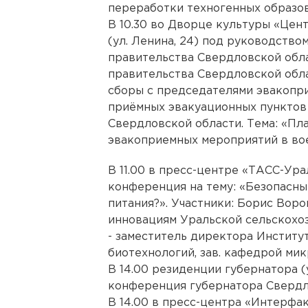
переработки техногенных образов
В 10.30 во Дворце культуры «Цен
(ул. Ленина, 24) под руководств
правительства Свердловской обла
правительства Свердловской обл
сборы с председателями эвакопр
приёмных эвакуационных пунктов
Свердловской области. Тема: «Пл
эвакоприемных мероприятий в во
В 11.00 в пресс-центре «ТАСС-Урал
конференция на тему: «Безопасн
питания?». Участники: Борис Воро
инновациям Уральской сельскохо
- заместитель директора Институ
биотехнологий, зав. кафедрой мик
В 14.00 резиденции губернатора (у
конференция губернатора Свердл
В 14.00 в пресс-центра «Интерфак