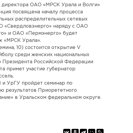
 директора ОАО «МРСК Урала и Волги»
нция посвящена началу процесса
льных распределительных сетевых
О «Свердловэнерго» наряду с ОАО
го» и ОАО «Пермэнерго» будет
к «МРСК Урала».
емина, 10) состоится открытие V
йболу среди женских национальных
о Президента Российской Федерации
та примет участие губернатор
ссель.
И и УрГУ пройдет семинар по
ю результатов Приорететного
ание» в Уральском федеральном округе.