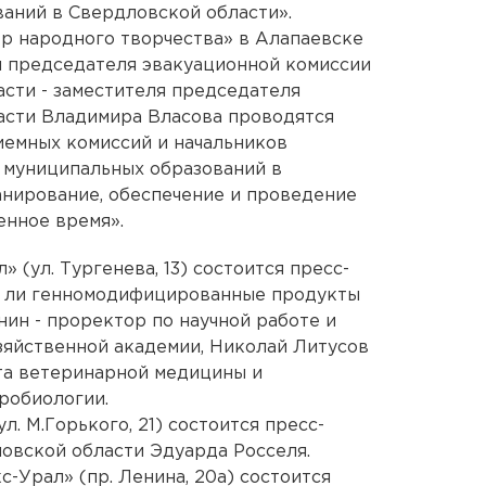
аний в Свердловской области».
тр народного творчества» в Алапаевске
ом председателя эвакуационной комиссии
сти - заместителя председателя
асти Владимира Власова проводятся
иемных комиссий и начальников
 муниципальных образований в
анирование, обеспечение и проведение
енное время».
» (ул. Тургенева, 13) состоится пресс-
ы ли генномодифицированные продукты
нин - проректор по научной работе и
зяйственной академии, Николай Литусов
та ветеринарной медицины и
робиологии.
л. М.Горького, 21) состоится пресс-
овской области Эдуарда Росселя.
с-Урал» (пр. Ленина, 20а) состоится