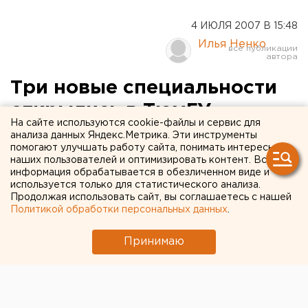
4 ИЮЛЯ 2007 В 15:48
Илья Ненко
Три новые специальности
открылись в ТюмГУ
На сайте используются cookie-файлы и сервис для
анализа данных Яндекс.Метрика. Эти инструменты
Тюмень. Тюменский Государственный
помогают улучшать работу сайта, понимать интересы
университет (ТюмГУ) расширяет подготовку по
наших пользователей и оптимизировать контент. Вся
информация обрабатывается в обезличенном виде и
наиболее актуальным сферам деятельности.
используется только для статистического анализа.
Продолжая использовать сайт, вы соглашаетесь с нашей
Тюмень. Тюменский Государственный университет
Политикой обработки персональных данных
.
(ТюмГУ) расширяет подготовку по наиболее
актуальным сферам деятельности. В этом учебном
Принимаю
году начнется прием на три новые специальности, а
также по нескольким новым направлениям обучения,
сообщили агентству ЕАН в отделе информации
вуза. В Институте физической культуры ТюмГУ