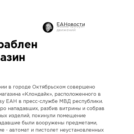
ЕАНовости
раблен
азин
рии в городе Октябрьском совершено
агазина «Клондайк», расположенного в
ву ЕАН в пресс-службе МВД республики.
еро нападавших, разбив витрины и собрав
ных изделий, покинули помещение
ападавшие были вооружены предметами,
е - автомат и пистолет неустановленных