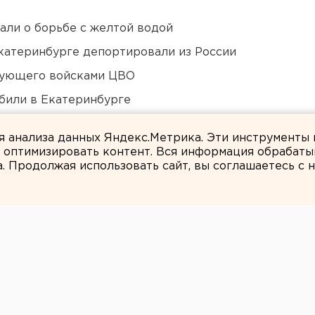
али о борьбе с желтой водой
Екатеринбурге депортировали из России
дующего войсками ЦВО
били в Екатеринбурге
 в Пермском крае
ля анализа данных Яндекс.Метрика. Эти инструменты
и оптимизировать контент. Вся информация обрабаты
а. Продолжая использовать сайт, вы соглашаетесь с
ЕАНовости
збудили
о за сбыт