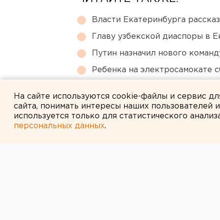
Власти Екатеринбурга рассказ
Главу узбекской диаспоры в 
Путин назначил нового коман
Ребенка на электросамокате с
Режим БПЛА-опасности ввели
На сайте используются cookie-файлы и сервис д
сайта, понимать интересы наших пользователей 
используется только для статистического анализ
персональных данных
.
← НОВОСТИ
5 ИЮЛЯ 2007 В 12:34
В Зауралье во
уголовное дел