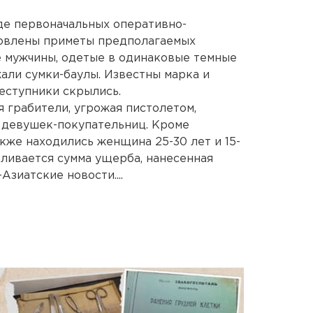
де первоначальных оперативно-
овлены приметы предполагаемых
е мужчины, одетые в одинаковые темные
али сумки-баулы. Известны марка и
еступники скрылись.
грабители, угрожая пистолетом,
х девушек-покупательниц. Кроме
кже находились женщина 25-30 лет и 15-
вливается сумма ущерба, нанесенная
зиатские новости....