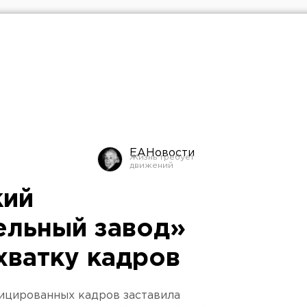
ЕАНовости
кий
ельный завод»
хватку кадров
фицированных кадров заставила