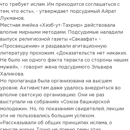
что требует ислам. Им приходится соглашаться с
тем, что есть», - утверждает подсудимый Айрат
Лукманов.
Местная ячейка «Хизб-ут-Тахрир» действовала
вполне мирными методами. Подсудимые наладили
выпуск религиозной газеты «Сакаафат» –
«Просвещение» и раздавали агитационную
литературу прохожим. «Доказательств нет никаких.
Не было ни одного факта теракта со стороны наших
мужей», - говорит жена подсудимого Эльвира
Халикова.
Но пропаганда была организована на высшем
уровне. Активистам даже удалось внедриться во
вполне светскую организацию. Они не раз
выступали на собраниях «Союза башкирской
молодежи». Но, по показаниям свидетелей, лекции
эти не пользовались большим успехом.
«Рассказывали об общих принципах ислама, о
смысле жизни. Точно не помню темы этих