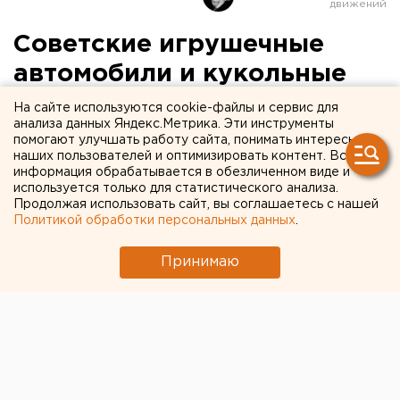
Советские игрушечные
автомобили и кукольные
кухни можно будет увидеть
На сайте используются cookie-файлы и сервис для
анализа данных Яндекс.Метрика. Эти инструменты
на необычной выставке в
помогают улучшать работу сайта, понимать интересы
наших пользователей и оптимизировать контент. Вся
Верхней Пышме
информация обрабатывается в обезличенном виде и
используется только для статистического анализа.
Верхняя Пышма. В музее завода «Радуга» в
Продолжая использовать сайт, вы соглашаетесь с нашей
Политикой обработки персональных данных
.
Верхней Пышме после реконструкции откроется
новая экспозиция металлической игрушки,
Принимаю
сообщили агентству ЕАН организаторы
экспозиции.
Верхняя Пышма. В музее завода «Радуга» в Верхней
Пышме после реконструкции откроется новая
экспозиция металлической игрушки, сообщили
агентству ЕАН организаторы экспозиции. В