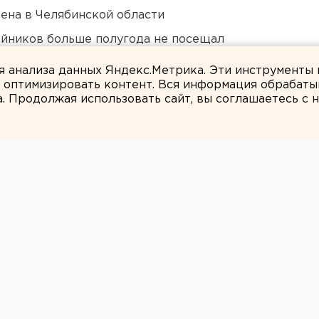
ена в Челябинской области
йников больше полугода не посещал
ля анализа данных Яндекс.Метрика. Эти инструменты
и оптимизировать контент. Вся информация обрабаты
а. Продолжая использовать сайт, вы соглашаетесь с
Вероника Мысляева
ессовок в
 выявлено 7
опроводов
ятого этапа опрессовок в