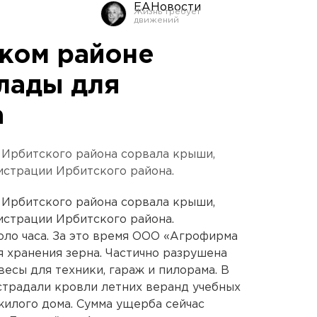
ЕАНовости
ском районе
лады для
а
 Ирбитского района сорвала крыши,
истрации Ирбитского района.
 Ирбитского района сорвала крыши,
истрации Ирбитского района.
ло часа. За это время ООО «Агрофирма
я хранения зерна. Частично разрушена
есы для техники, гараж и пилорама. В
страдали кровли летних веранд учебных
илого дома. Сумма ущерба сейчас