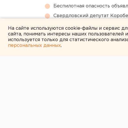
Беспилотная опасность объявл
Свердловский депутат Коробе
заседания заксобрания
На сайте используются cookie-файлы и сервис д
сайта, понимать интересы наших пользователей 
используется только для статистического анализ
персональных данных
.
← НОВОСТИ
13 ИЮЛЯ 2007 В 10:04
За два дня опр
Екатеринбурге
порывов труб
Екатеринбург. В последний день п