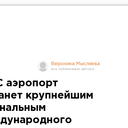
Вероника Мысляева
С аэропорт
анет крупнейшим
ональным
ждународного