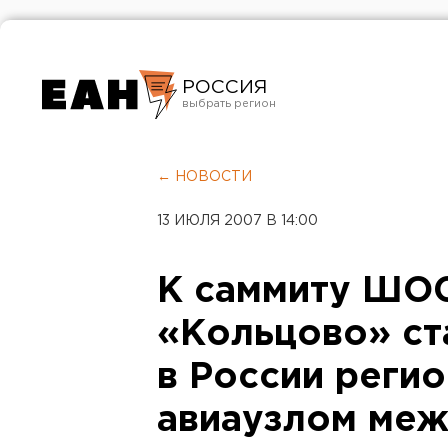
РОССИЯ
Екатеринбург
Челябинск
← НОВОСТИ
Курган
13 ИЮЛЯ 2007 В 14:00
Оренбург
К саммиту ШО
«Кольцово» ст
в России реги
авиаузлом ме