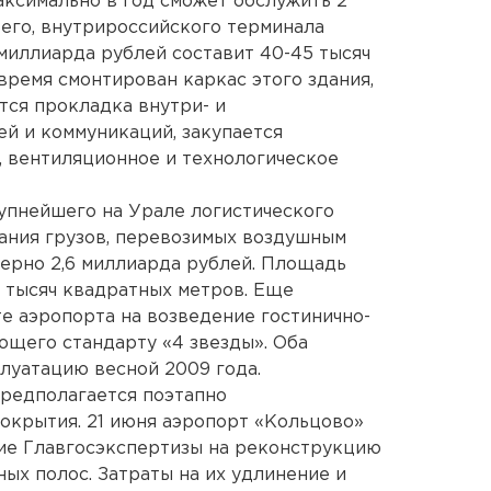
максимально в год сможет обслужить 2
его, внутрироссийского терминала
миллиарда рублей составит 40-45 тысяч
время смонтирован каркас этого здания,
тся прокладка внутри- и
й и коммуникаций, закупается
 вентиляционное и технологическое
упнейшего на Урале логистического
ания грузов, перевозимых воздушным
ерно 2,6 миллиарда рублей. Площадь
0 тысяч квадратных метров. Еще
е аэропорта на возведение гостинично-
ющего стандарту «4 звезды». Оба
плуатацию весной 2009 года.
предполагается поэтапно
окрытия. 21 июня аэропорт «Кольцово»
ие Главгосэкспертизы на реконструкцию
ых полос. Затраты на их удлинение и