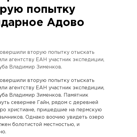
орую попытку
ндарное Адово
овершили вторую попытку отыскать
ли агентству ЕАН участник экспедиции,
уба Владимир Зименков.
овершили вторую попытку отыскать
ли агентству ЕАН участник экспедиции,
уба Владимир Зименков. Памятник
уть севернее Гайн, рядом с деревней
зеро христиане, пришедшие на пермскую
зычников. Однако воочию увидеть озеро
ужен болотистой местностью, и
но.