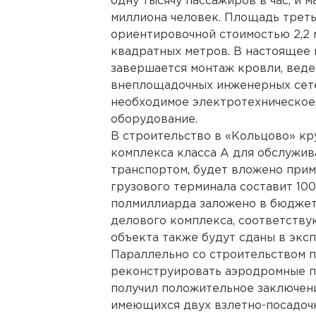
одну тысячу пассажиров в час, и 
миллиона человек. Площадь треть
ориентировочной стоимостью 2,2 
квадратных метров. В настоящее 
завершается монтаж кровли, веде
внеплощадочных инженерных сете
необходимое электротехническое,
оборудование.
В строительство в «Кольцово» кр
комплекса класса А для обслужив
транспортом, будет вложено прим
грузового терминала составит 10
полмиллиарда заложено в бюджет
делового комплекса, соответству
объекта также будут сданы в экс
Параллельно со строительством 
реконструировать аэродромные п
получил положительное заключен
имеющихся двух взлетно-посадочн