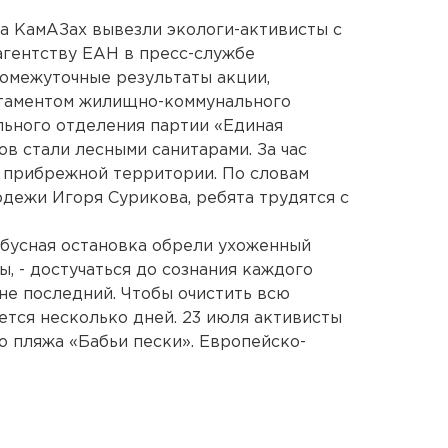
на КамАЗах вывезли экологи-активисты с
агентству ЕАН в пресс-службе
омежуточные результаты акции,
таментом жилищно-коммунального
льного отделения партии «Единая
в стали лесными санитарами. За час
 прибрежной территории. По словам
дежи Игоря Сурикова, ребята трудятся с
обусная остановка обрели ухоженный
ы, - достучаться до сознания каждого
не последний. Чтобы очистить всю
ется несколько дней. 23 июля активисты
о пляжа «Бабьи пески». Европейско-