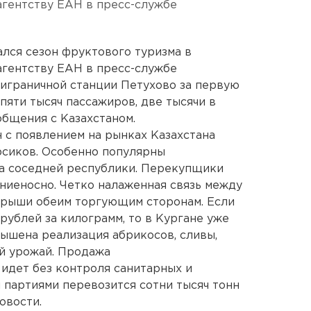
агентству ЕАН в пресс-службе
ался сезон фруктового туризма в
агентству ЕАН в пресс-службе
риграничной станции Петухово за первую
пяти тысяч пассажиров, две тысячи в
бщения с Казахстаном.
н с появлением на рынках Казахстана
ерсиков. Особенно популярны
а соседней республики. Перекупщики
ниеносно. Четко налаженная связь между
рыши обеим торгующим сторонам. Если
рублей за килограмм, то в Кургане уже
авышена реализация абрикосов, сливы,
ой урожай. Продажа
идет без контроля санитарных и
 партиями перевозится сотни тысяч тонн
овости.