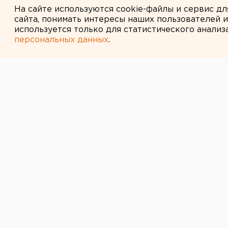
На сайте используются cookie-файлы и сервис д
сайта, понимать интересы наших пользователей 
используется только для статистического анализ
персональных данных
.
← НОВОСТИ
24 ИЮЛЯ 2007 В 10:16
В первый день 
опрессовок бы
порывов труб
Екатеринбург. В первый день пят
порывов трубопроводов, сообщил
Екатеринбург. В первый день пят
порывов трубопроводов, сообщил