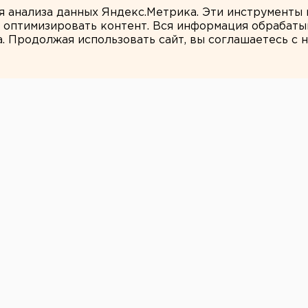
ля анализа данных Яндекс.Метрика. Эти инструменты
и оптимизировать контент. Вся информация обрабаты
а. Продолжая использовать сайт, вы соглашаетесь с
Вероника Мысляева
пятого этапа
ло выявлено 7
опроводов
ого этапа опрессовок было выявлено 7
и агентству ЕАН энергетики.
ого этапа опрессовок было выявлено 7
и агентству ЕАН энергетики. Во время