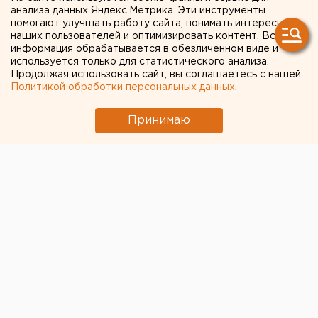
нарушил права
анализа данных Яндекс.Метрика. Эти инструменты
помогают улучшать работу сайта, понимать интересы
потребителей
наших пользователей и оптимизировать контент. Вся
информация обрабатывается в обезличенном виде и
используется только для статистического анализа.
Екатеринбург. Изготовитель кухонной мебели
Продолжая использовать сайт, вы соглашаетесь с нашей
ООО «Баккара» нарушил права потребителей,
Политикой обработки персональных данных
.
сообщили агентству ЕАН в территориальном
управлении Роспотребнадзора по Свердловской
Принимаю
области.
Екатеринбург. Изготовитель кухонной мебели ООО
«Баккара» нарушил права потребителей, сообщили
агентству ЕАН в территориальном управлении
Роспотребнадзора по Свердловской области. ООО
«Баккара» изготовил набор кухонной мебели
«Луизиана» с отступлением от согласованных с
заказчиком в договоре условий. Продавец
самовольно отступил от утвержденного заказа, не
уведомив заказчика. Возместить разницу в