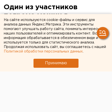
Один из участников
погрома машин в
На сайте используются cookie-файлы и сервис для
Оренбурге задержан
анализа данных Яндекс.Метрика. Эти инструменты
помогают улучшать работу сайта, понимать интересы
наших пользователей и оптимизировать контент. Вся
Оренбург. В Оренбурге в ночь на 14 августа во
информация обрабатывается в обезличенном виде и
дворах домов 47/3 и 60 по проспекту Гагарина
используется только для статистического анализа.
Продолжая использовать сайт, вы соглашаетесь с нашей
группа молодых людей громила все
Политикой обработки персональных данных
.
попадавшиеся им на пути машины, сообщили
агентству ЕАН в РОВД Ленинского района
Принимаю
Оренбурга.
Оренбург. В Оренбурге в ночь на 14 августа во
дворах домов 47/3 и 60 по проспекту Гагарина
группа молодых людей громила все попадавшиеся
им на пути машины, сообщили агентству ЕАН в
РОВД Ленинского района Оренбурга. В общей
сложности пострадали 8 машин.