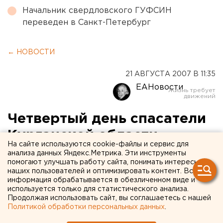
Начальник свердловского ГУФСИН
переведен в Санкт-Петербург
← НОВОСТИ
21 АВГУСТА 2007 В 11:35
ЕАНовости
Четвертый день спасатели
Курганской области
На сайте используются cookie-файлы и сервис для
разыскивают
анализа данных Яндекс.Метрика. Эти инструменты
помогают улучшать работу сайта, понимать интересы
девятилетнюю девочку
наших пользователей и оптимизировать контент. Вся
информация обрабатывается в обезличенном виде и
используется только для статистического анализа.
Каргополье, Курганская область.
Продолжая использовать сайт, вы соглашаетесь с нашей
Политикой обработки персональных данных
.
Каргополье, Курганская область. Четвертый день