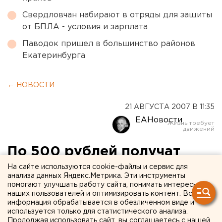
Свердловчан набирают в отряды для защиты
от БПЛА - условия и зарплата
Паводок пришел в большинство районов
Екатеринбурга
← НОВОСТИ
21 АВГУСТА 2007 В 11:35
ЕАНовости
По 500 рублей получат
школьники к началу
На сайте используются cookie-файлы и сервис для
анализа данных Яндекс.Метрика. Эти инструменты
учебного года в Зауралье
помогают улучшать работу сайта, понимать интересы
наших пользователей и оптимизировать контент. Вся
информация обрабатывается в обезличенном виде и
Курган. По 500 рублей получат школьники к
используется только для статистического анализа.
началу учебного года из малообеспеченных
Продолжая использовать сайт, вы соглашаетесь с нашей