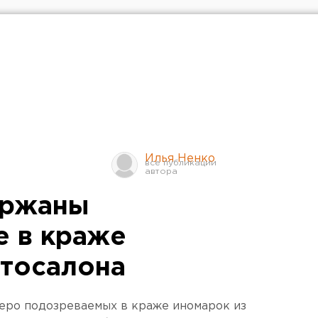
Илья Ненко
ержаны
 в краже
втосалона
веро подозреваемых в краже иномарок из