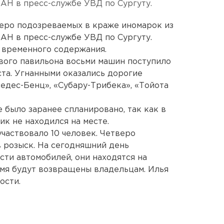
ЕАН в пресс-службе УВД по Сургуту.
веро подозреваемых в краже иномарок из
ЕАН в пресс-службе УВД по Сургуту.
е временного содержания.
вого павильона восьми машин поступило
ста. Угнанными оказались дорогие
едес-Бенц», «Субару-Трибека», «Тойота
 было заранее спланировано, так как в
к не находился на месте.
частвовало 10 человек. Четверо
 розыск. На сегодняшний день
ти автомобилей, они находятся на
мя будут возвращены владельцам. Илья
ости.