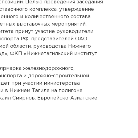
спозиции. Целью проведения заседания
ставочного комплекса, утверждение
венного и количественного состава
етных выставочных мероприятий.
итета примут участие руководители
нспорта РФ, представителей ОАО
кой области, руководства Нижнего
од», ФКП «Нижнетагильский институт
-ярмарка железнодорожного,
анспорта и дорожно-строительной
йдет при участии министерства
и в Нижнем Тагиле на полигоне
ихаил Смирнов, Европейско-Азиатские