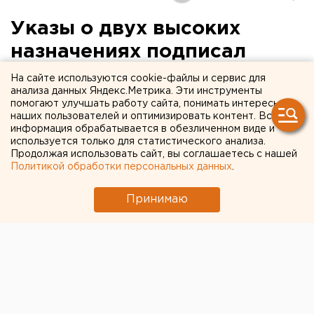
Указы о двух высоких
назначениях подписал
Эдуард Россель
На сайте используются cookie-файлы и сервис для
анализа данных Яндекс.Метрика. Эти инструменты
помогают улучшать работу сайта, понимать интересы
Екатеринбург. Эдуард Россель подписал указы о
наших пользователей и оптимизировать контент. Вся
двух высоких назначениях, сообщили агентству
информация обрабатывается в обезличенном виде и
ЕАН в департаменте информационной политики
используется только для статистического анализа.
Продолжая использовать сайт, вы соглашаетесь с нашей
губернатора.
Политикой обработки персональных данных
.
Екатеринбург. Эдуард Россель подписал указы о
Принимаю
двух высоких назначениях, сообщили агентству ЕАН
в департаменте информационной политики
губернатора.
Анатолий Гайда назначен на должность первого
заместителя руководителя администрации
губернатора Свердловской области.
Анатолий Войцехович Гайда родился в 1947 году в