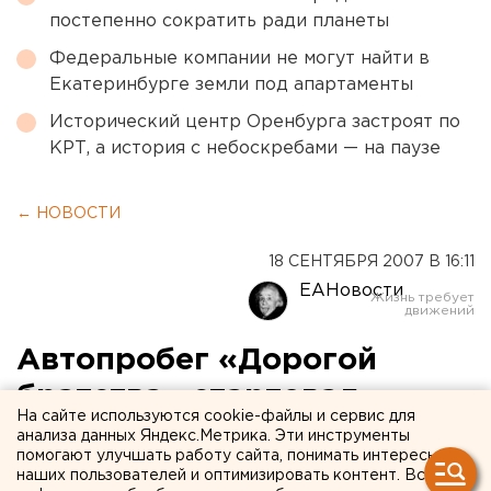
постепенно сократить ради планеты
Федеральные компании не могут найти в
Екатеринбурге земли под апартаменты
Исторический центр Оренбурга застроят по
КРТ, а история с небоскребами — на паузе
← НОВОСТИ
18 СЕНТЯБРЯ 2007 В 16:11
ЕАНовости
Автопробег «Дорогой
братства» стартовал
На сайте используются cookie-файлы и сервис для
сегодня из Уфы
анализа данных Яндекс.Метрика. Эти инструменты
помогают улучшать работу сайта, понимать интересы
наших пользователей и оптимизировать контент. Вся
Пермь. В Пермский край прибыли участники