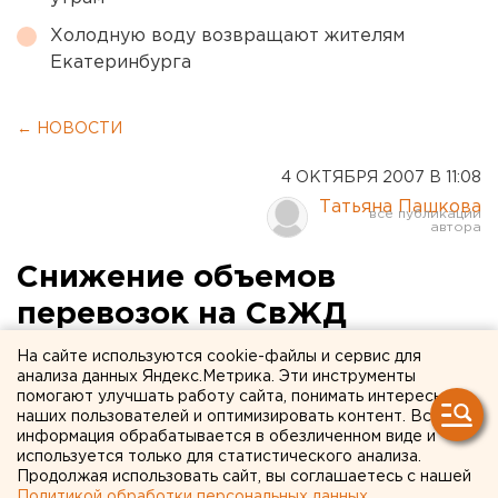
Холодную воду возвращают жителям
Екатеринбурга
← НОВОСТИ
4 ОКТЯБРЯ 2007 В 11:08
Татьяна Пашкова
Снижение объемов
перевозок на СвЖД
тормозит развитие
На сайте используются cookie-файлы и сервис для
анализа данных Яндекс.Метрика. Эти инструменты
экономики Свердловской
помогают улучшать работу сайта, понимать интересы
наших пользователей и оптимизировать контент. Вся
области
информация обрабатывается в обезличенном виде и
используется только для статистического анализа.
Екатеринбург. Эдуард Россель провел рабочую
Продолжая использовать сайт, вы соглашаетесь с нашей
Политикой обработки персональных данных
.