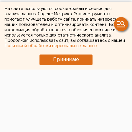
Дмитрий Астрахан даст
На сайте используются cookie-файлы и сервис для
анализа данных Яндекс.Метрика. Эти инструменты
мастер-класс для
помогают улучшать работу сайта, понимать интересы
студентов Академии
наших пользователей и оптимизировать контент. Вся
информация обрабатывается в обезличенном виде и
кинобизнеса при
используется только для статистического анализа.
Продолжая использовать сайт, вы соглашаетесь с нашей
Свердловской киностудии
Политикой обработки персональных данных
.
Принимаю
Екатеринбург. Знаменитый режиссер Дмитрий
Астрахан даст мастер-класс для студентов
Академии кинобизнеса при Свердловской
киностудии, сообщили агентству ЕАН в пресс-
службе группы компаний «Страна».
Екатеринбург. Знаменитый режиссер Дмитрий
Астрахан даст мастер-класс для студентов
Академии кинобизнеса при Свердловской
киностудии, сообщили агентству ЕАН в пресс-
службе группы компаний «Страна». В рамках первых