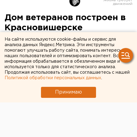
Дом ветеранов построен в
Красновишерске
На сайте используются cookie-файлы и сервис для
Красновишерск, Пермский край.
анализа данных Яндекс.Метрика. Эти инструменты
помогают улучшать работу сайта, понимать интересы
Красновишерск, Пермский край. В Красновишерске
наших пользователей и оптимизировать контент. Вся
информация обрабатывается в обезличенном виде и
сдан в эксплуатацию специальный дом для
используется только для статистического анализа.
престарелых, сообщили агентству ЕАН в пресс-
Продолжая использовать сайт, вы соглашаетесь с нашей
службе губернатора. В ближайшие дни новоселье
Политикой обработки персональных данных
.
справят 75 ветеранов, переселенных из ветхого
Принимаю
жилья и отдаленных деревень района.
Возведение дома для ветеранов началось в июне
2006 года. Изначально объект планировался на 50
мест, но в процессе строительства было принято
решение увеличить количество проживающих до 75
человек за счет достройки третьего этажа.
На строительство объекта затрачено 13 миллионов