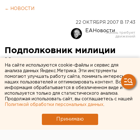
← НОВОСТИ
22 ОКТЯБРЯ 2007 В 17:43
ЕАНовости
Подполковник милиции
Краснокамска арестован за
На сайте используются cookie-файлы и сервис для
взяточничество
анализа данных Яндекс.Метрика. Эти инструменты
помогают улучшать работу сайта, понимать интересы
наших пользователей и оптимизировать контент. Вся
Краснокамск, Пермский край.
информация обрабатывается в обезличенном виде и
используется только для статистического анализа.
Продолжая использовать сайт, вы соглашаетесь с нашей
Краснокамск, Пермский край. Решением суда
Политикой обработки персональных данных
.
Краснокамска 20 октября арестован подполковник
милиции Краснокамска Г. Богомолов, сообщили
Принимаю
агентству ЕАН в пресс-службе УФСБ по Пермскому
краю. В отношении офицера милиции проводятся
следственные действия. Подполковник задержан по