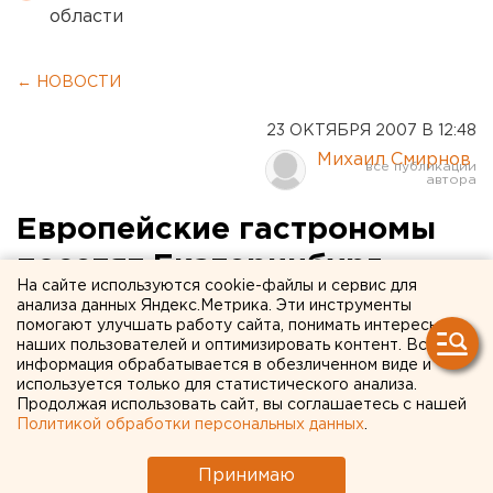
области
← НОВОСТИ
23 ОКТЯБРЯ 2007 В 12:48
Михаил Смирнов
Европейские гастрономы
посетят Екатеринбург
На сайте используются cookie-файлы и сервис для
анализа данных Яндекс.Метрика. Эти инструменты
Екатеринбург. Вице-президент Международной
помогают улучшать работу сайта, понимать интересы
Гильдии Гастрономов (Chaine des Rotisseurs)
наших пользователей и оптимизировать контент. Вся
информация обрабатывается в обезличенном виде и
Петер Муса прибудет в Екатеринбург, сообщили
используется только для статистического анализа.
ЕАН в городском комитете по бытовому
Продолжая использовать сайт, вы соглашаетесь с нашей
обслуживанию.
Политикой обработки персональных данных
.
Екатеринбург. Вице-президент Международной
Принимаю