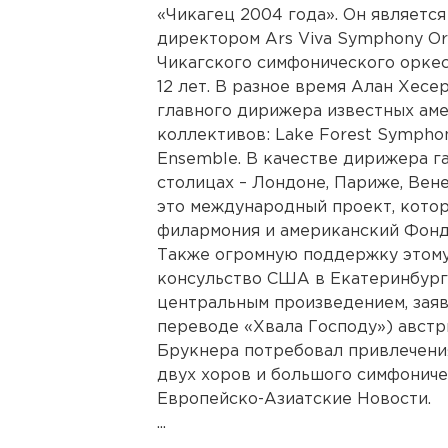
«Чикагец 2004 года». Он являетс
директором Ars Viva Symphony Or
Чикагского симфонического орке
12 лет. В разное время Алан Хесе
главного дирижера известных ам
коллективов: Lake Forest Symphony
Ensemble. В качестве дирижера г
столицах – Лондоне, Париже, Вене
это международный проект, кото
филармония и американский Фонд «
Также огромную поддержку этому
консульство США в Екатеринбурге
центральным произведением, заяв
переводе «Хвала Господу») австр
Брукнера потребовал привлечения
двух хоров и большого симфониче
Европейско-Азиатские Новости.
...