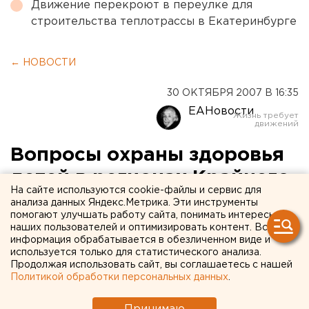
Движение перекроют в переулке для
строительства теплотрассы в Екатеринбурге
← НОВОСТИ
30 ОКТЯБРЯ 2007 В 16:35
ЕАНовости
Вопросы охраны здоровья
детей в регионах Крайнего
На сайте используются cookie-файлы и сервис для
Севера обсуждают сегодня
анализа данных Яндекс.Метрика. Эти инструменты
помогают улучшать работу сайта, понимать интересы
в Надыме
наших пользователей и оптимизировать контент. Вся
информация обрабатывается в обезличенном виде и
используется только для статистического анализа.
Надым, Ямало-Ненецкий автономный округ.
Продолжая использовать сайт, вы соглашаетесь с нашей
Политикой обработки персональных данных
.
Надым, Ямало-Ненецкий автономный округ. Сегодня
в Надыме, на базе НИИ медицинских проблем