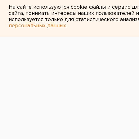
Возвращение смертной казни 
На сайте используются cookie-файлы и сервис д
сайта, понимать интересы наших пользователей 
используется только для статистического анализ
персональных данных
.
← НОВОСТИ
31 ОКТЯБРЯ 2007 В 13:18
Оплата проезд
электричке Ек
повысится до 
Екатеринбург. Оплата проезда в 
повысится до 16 рублей, сообщил
Городской думы.