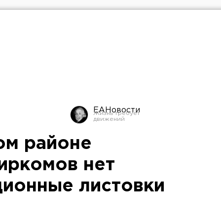
ЕАНовости
ом районе
биркомов нет
ационные листовки