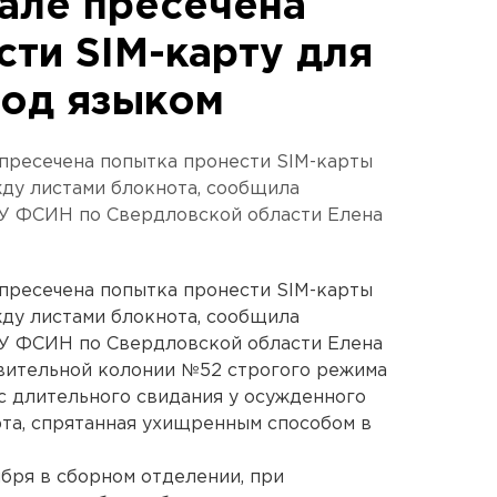
але пресечена
сти SIM-карту для
под языком
пресечена попытка пронести SIM-карты
ду листами блокнота, сообщила
ГУ ФСИН по Свердловской области Елена
пресечена попытка пронести SIM-карты
ду листами блокнота, сообщила
ГУ ФСИН по Свердловской области Елена
авительной колонии №52 строгого режима
с длительного свидания у осужденного
рта, спрятанная ухищренным способом в
ября в сборном отделении, при