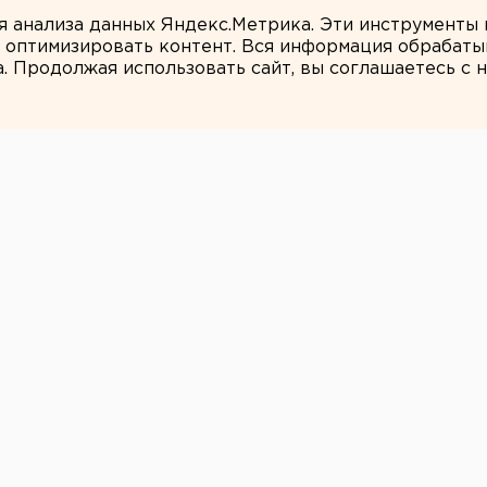
в России сочли преждевременным
ля анализа данных Яндекс.Метрика. Эти инструменты
и оптимизировать контент. Вся информация обрабаты
а. Продолжая использовать сайт, вы соглашаетесь с
Татьяна Пашкова
а в городской
атеринбурга
16 рублей
городской электричке Екатеринбурга
и агентству ЕАН в пресс-службе