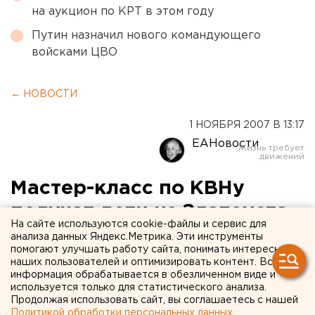
на аукцион по КРТ в этом году
Путин назначил нового командующего
войсками ЦВО
← НОВОСТИ
1 НОЯБРЯ 2007 В 13:17
ЕАНовости
Мастер-класс по КВНу
получат дети из Златоуста
На сайте используются cookie-файлы и сервис для
анализа данных Яндекс.Метрика. Эти инструменты
Златоуст, Челябинская область.
помогают улучшать работу сайта, понимать интересы
наших пользователей и оптимизировать контент. Вся
информация обрабатывается в обезличенном виде и
Златоуст, Челябинская область. Во всероссийский
используется только для статистического анализа.
детский центр «Океан» 5 ноября отправятся 19
Продолжая использовать сайт, вы соглашаетесь с нашей
юных златоустовцев, сообщили агентству ЕАН в
Политикой обработки персональных данных
.