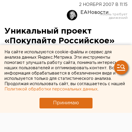
2 НОЯБРЯ 2007 В 11:15
ЕАНовости
Уникальный проект
«Покупайте Российское»
стартует в Екатеринбурге
На сайте используются cookie-файлы и сервис для
анализа данных Яндекс.Метрика. Эти инструменты
помогают улучшать работу сайта, понимать интересы
Екатеринбург. В Екатеринбурге стартовал
наших пользователей и оптимизировать контент. Вся
уникальный проект «Покупайте Российское»,
информация обрабатывается в обезличенном виде и
сообщил агентству ЕАН пресс-секретарь вице-
используется только для статистического анализа.
Продолжая использовать сайт, вы соглашаетесь с нашей
мэра Виктора Контеева Олег Земцов.
Политикой обработки персональных данных
.
Екатеринбург. В Екатеринбурге стартовал
Принимаю
уникальный проект «Покупайте Российское»,
сообщил агентству ЕАН пресс-секретарь вице-мэра
Виктора Контеева Олег Земцов. Первым
мероприятием проекта стала выставка товаров