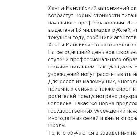
Ханты-Мансийский автономный окр
возрастут нормы стоимости питан
начального профобразования. Из 
выделены 1,3 миллиарда рублей, ч
текущем году, сообщили агентств
Ханты-Мансийского автономного о
На сегодняшний день все школьни
ступени профессионального обра
горячим питанием. Так, учащиеся
учреждений могут рассчитывать н
Для ребят из малоимущих, многод
приемных семьях, а также сирот и
родителей предусмотрено двухраз
человека. Такая же норма предло
государственных учреждений нача
многодетных семей и юным югор
школы.
Те, кто обучаются в заведениях 