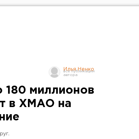
Илья Ненко
 180 миллионов
т в ХМАО на
ние
руг.