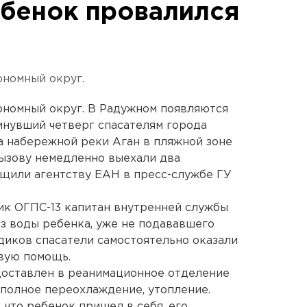
бенок провалился
ономный округ.
ономный округ. В Радужном появляются
инувший четверг спасателям города
на набережной реки Аган в пляжной зоне
вызову немедленно выехали два
бщили агентству ЕАН в пресс-службе ГУ
ик ОГПС-13 капитан внутренней службы
з воды ребенка, уже не подававшего
диков спасатели самостоятельно оказали
вую помощь.
доставлен в реанимационное отделение
 полное переохлаждение, утопление.
 что ребенок пришел в себя, его