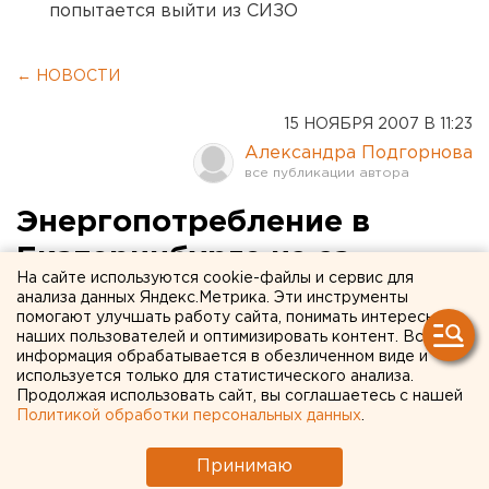
попытается выйти из СИЗО
← НОВОСТИ
15 НОЯБРЯ 2007 В 11:23
Александра Подгорнова
Энергопотребление в
Екатеринбурге из-за
На сайте используются cookie-файлы и сервис для
наступивших холодов
анализа данных Яндекс.Метрика. Эти инструменты
помогают улучшать работу сайта, понимать интересы
выросло на 88 мегаватт
наших пользователей и оптимизировать контент. Вся
информация обрабатывается в обезличенном виде и
используется только для статистического анализа.
Екатеринбург. Энергопотребление в
Продолжая использовать сайт, вы соглашаетесь с нашей
Екатеринбурге из-за наступивших холодов
Политикой обработки персональных данных
.
выросло на 88 мегаватт, сообщили агентству
ЕАН в пресс-службе ОАО «Екатеринбургская
Принимаю
электросетевая компания».