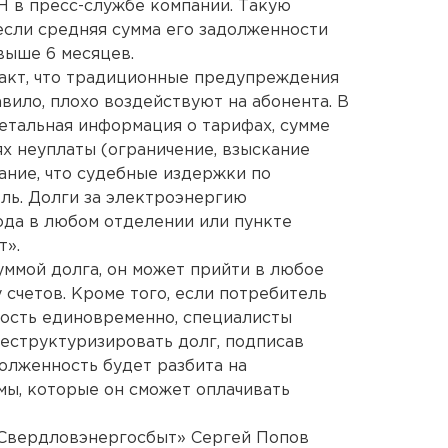
Н в пресс-службе компании. Такую
если средняя сумма его задолженности
выше 6 месяцев.
факт, что традиционные предупреждения
авило, плохо воздействуют на абонента. В
етальная информация о тарифах, сумме
ях неуплаты (ограничение, взыскание
нание, что судебные издержки по
ль. Долги за электроэнергию
ода в любом отделении или пункте
т».
уммой долга, он может прийти в любое
счетов. Кроме того, если потребитель
ность единовременно, специалисты
еструктуризировать долг, подписав
долженность будет разбита на
ы, которые он сможет оплачивать
Свердловэнергосбыт» Сергей Попов