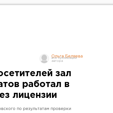
Ольга Беляева
осетителей зал
атов работал в
ез лицензии
овского по результатам проверки