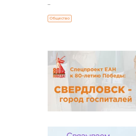
...
Общество